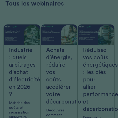
Tous les webinaires
Industrie
Achats
Réduisez
: quels
d’énergie,
vos coûts
arbitrages
réduire
énergétiques
d’achat
vos
: les clés
d’électricité
coûts,
pour
en 2026
accélérer
allier
?
votre
performanc
décarbonation
et
Maîtrise des
coûts et
décarbonati
Découvrez
sécurisation
comment
budgétaire,
Découvrez