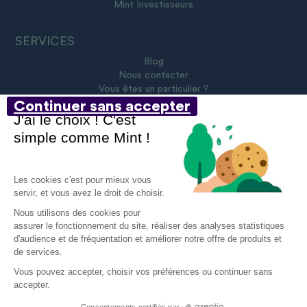
Mint Investisseurs
SERVICES
Blog
Nous contacter
Vous êtes un particulier ?
Continuer sans accepter
J'ai le choix ! C'est
simple comme Mint !
@ 2023 Tous droits réservés
Les cookies c'est pour mieux vous
servir, et vous avez le droit de choisir.
Nous utilisons des cookies pour
Mentions légales
assurer le fonctionnement du site, réaliser des analyses statistiques
d'audience et de fréquentation et améliorer notre offre de produits et
Politique sur les cookies
de services.
Protection des données personnelles
Vous pouvez accepter, choisir vos préférences ou continuer sans
accepter.
Aide et contact
Consentements certifiés par