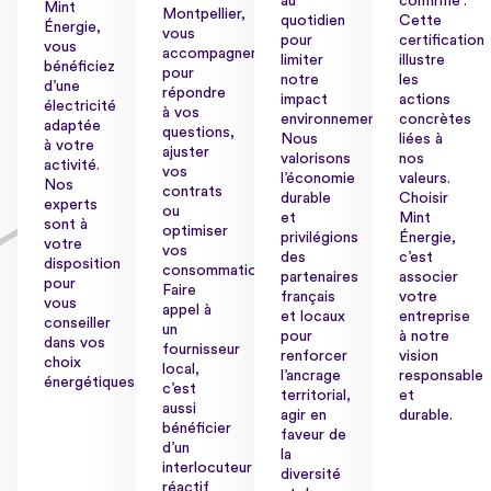
au
confirmé”.
Mint
Montpellier,
quotidien
Cette
Énergie,
vous
pour
certification
vous
accompagnent
limiter
illustre
bénéficiez
pour
notre
les
d’une
répondre
impact
actions
électricité
à vos
environnemental.
concrètes
adaptée
questions,
Nous
liées à
à votre
ajuster
valorisons
nos
activité.
vos
l’économie
valeurs.
Nos
contrats
durable
Choisir
experts
ou
et
Mint
sont à
optimiser
privilégions
Énergie,
votre
vos
des
c’est
disposition
consommations.
partenaires
associer
pour
Faire
français
votre
vous
appel à
et locaux
entreprise
conseiller
un
pour
à notre
dans vos
fournisseur
renforcer
vision
choix
local,
l’ancrage
responsable
énergétiques.
c’est
territorial,
et
aussi
agir en
durable.
bénéficier
faveur de
d’un
la
interlocuteur
diversité
réactif