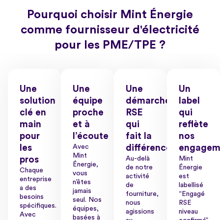
Pourquoi choisir Mint Énergie
comme fournisseur d'électricité
pour les PME/TPE ?
Une
Une
Une
Un
solution
équipe
démarche
label
clé en
proche
RSE
qui
main
et à
qui
reflète
pour
l’écoute
fait la
nos
les
Avec
différence
engagem
Mint
pros
Au-delà
Mint
Énergie,
de notre
Énergie
Chaque
vous
activité
est
entreprise
n’êtes
de
labellisé
a des
jamais
fourniture,
“Engagé
besoins
seul. Nos
nous
RSE
spécifiques.
équipes,
agissions
niveau
Avec
basées à