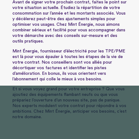
Avant de signer votre prochain contrat, faites le point sur
votre situation actuelle. Étudiez la répartition de votre
consommation sur l’année et les montants associés. Vous
y décèlerez peut-être des ajustements simples pour
optimiser vos usages.
Chez Mint Énergie, nous aimons
combiner sérieux et facilité pour vous accompagner dans
votre démarche avec des conseils sur-mesure et des
outils pratiques.
Mint Énergie, fournisseur d’électricité pour les TPE/PME
est là pour vous épauler à toutes les étapes de la vie de
votre contrat.
Nos conseillers sont vos alliés pour
décortiquer vos factures et identifier les pistes
d’amélioration. En bonus, ils vous orientent vers
l’abonnement qui colle le mieux à vos besoins.
Et si vous voyez grand pour votre entreprise ? Que vous
ajoutiez des équipements flambant neufs ou que vous
prépariez l’ouverture d’un nouveau site, pas de panique.
Nos experts modulent votre contrat pour répondre à vos
ambitions. Chez Mint Énergie, anticiper vos besoins, c’est
notre domaine.