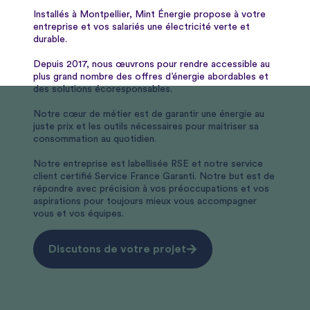
Installés à Montpellier, Mint Énergie propose à votre
entreprise et vos salariés une électricité verte et
durable.
Depuis 2017, nous œuvrons pour rendre accessible au
plus grand nombre des offres d’énergie abordables et
des solutions écoresponsables.
Notre cœur de métier est de garantir une énergie au
juste prix et les outils nécessaires pour maitriser sa
consommation au quotidien.
Notre entreprise est labellisée RSE et notre service
client certifié Service France Garanti. Notre but est de
répondre avec précision à vos préoccupations et vos
aspirations pour toujours mieux vous accompagner
vous et vos équipes.
Discutons de votre projet