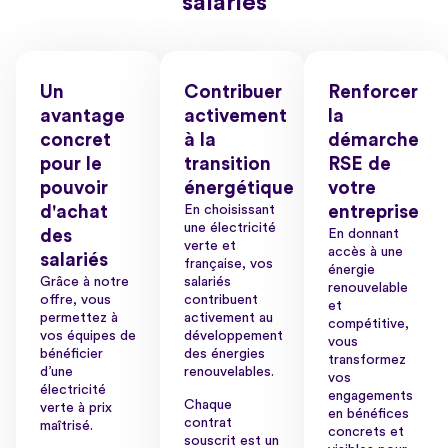
salariés
Un
Contribuer
Renforcer
avantage
activement
la
concret
à la
démarche
pour le
transition
RSE de
pouvoir
énergétique
votre
d'achat
En choisissant
entreprise
une électricité
des
En donnant
verte et
accès à une
salariés
française, vos
énergie
Grâce à notre
salariés
renouvelable
offre, vous
contribuent
et
permettez à
activement au
compétitive,
vos équipes de
développement
vous
bénéficier
des énergies
transformez
d’une
renouvelables.
vos
électricité
engagements
Chaque
verte à prix
en bénéfices
contrat
maîtrisé.
concrets et
souscrit est un