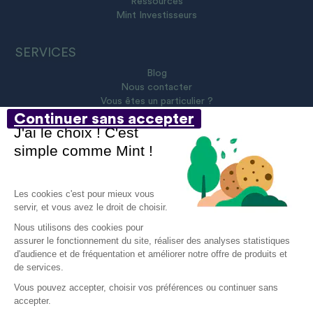
Ressources
Mint Investisseurs
SERVICES
Blog
Nous contacter
Vous êtes un particulier ?
Continuer sans accepter
J'ai le choix ! C'est
simple comme Mint !
@ 2023 Tous droits réservés
Les cookies c'est pour mieux vous
servir, et vous avez le droit de choisir.
Nous utilisons des cookies pour
Mentions légales
assurer le fonctionnement du site, réaliser des analyses statistiques
d'audience et de fréquentation et améliorer notre offre de produits et
Politique sur les cookies
de services.
Protection des données personnelles
Vous pouvez accepter, choisir vos préférences ou continuer sans
accepter.
Aide et contact