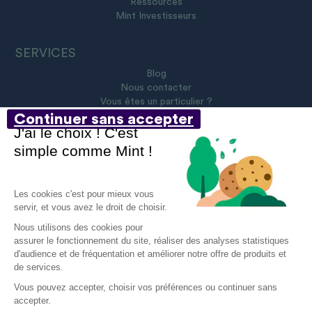
Ressources
Mint Investisseurs
SERVICES
Blog
Nous contacter
Vous êtes un particulier ?
Continuer sans accepter
J'ai le choix ! C'est
simple comme Mint !
@ 2023 Tous droits réservés
Les cookies c'est pour mieux vous
servir, et vous avez le droit de choisir.
Nous utilisons des cookies pour
Mentions légales
assurer le fonctionnement du site, réaliser des analyses statistiques
d'audience et de fréquentation et améliorer notre offre de produits et
Politique sur les cookies
de services.
Protection des données personnelles
Vous pouvez accepter, choisir vos préférences ou continuer sans
accepter.
Aide et contact