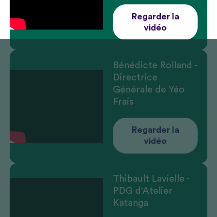
Regarder la
vidéo
Bénédicte Rolland -
Directrice
Générale de Yéo
Frais
Regarder la
vidéo
Thibault Lavielle -
PDG d'Atelier
Katanga