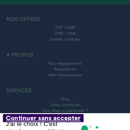
NOS OFFRES
TPE / PME
PME / PMI
Grands comptes
A PROPOS
Nos engagements
Ressources
Mint Investisseurs
SERVICES
Blog
Nous contacter
Vous êtes un particulier ?
Continuer sans accepter
J'ai le choix ! C'est