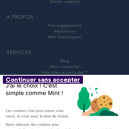
Grands comptes
A PROPOS
Nos engagements
Ressources
Mint Investisseurs
SERVICES
Blog
Nous contacter
Vous êtes un particulier ?
Continuer sans accepter
J'ai le choix ! C'est
simple comme Mint !
@ 2023 Tous droits réservés
Les cookies c'est pour mieux vous
servir, et vous avez le droit de choisir.
Nous utilisons des cookies pour
Mentions légales