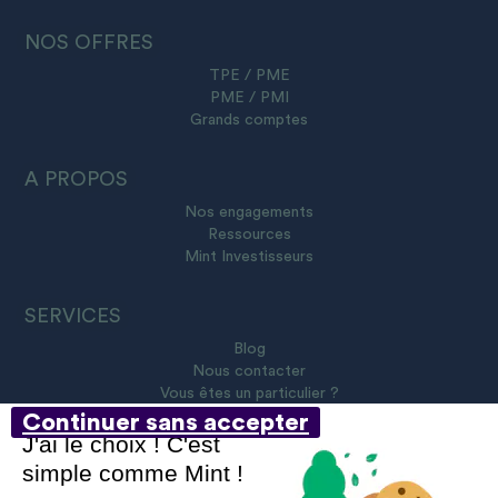
NOS OFFRES
TPE / PME
PME / PMI
Grands comptes
A PROPOS
Nos engagements
Ressources
Mint Investisseurs
SERVICES
Blog
Nous contacter
Vous êtes un particulier ?
Continuer sans accepter
J'ai le choix ! C'est
simple comme Mint !