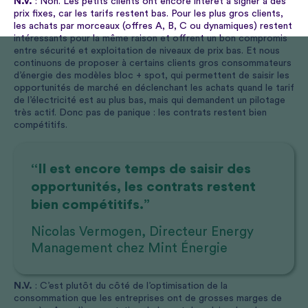
N.V.
: Non. Les petits clients ont encore intérêt à signer à des
prix fixes, car les tarifs restent bas. Pour les plus gros clients,
les achats par morceaux (offres A, B, C ou dynamiques) restent
intéressants pour la même raison et offrent un bon compromis
entre sécurité et exploitation de niveaux de prix bas. Et nous
continuons de proposer à certains clients gros consommateurs
d’énergie des modèles bloc + spot, qui permettent de saisir les
opportunités de marché en déclenchant les achats quand le tarif
de l’électricité est au plus bas, mais qui demandent un pilotage
très actif. Donc pas de panique : les contrats restent bien
compétitifs.
“Il est encore temps de saisir des
opportunités, les contrats restent
bien compétitifs.”
Nicolas Vermogen, Directeur Energy
Management chez Mint Énergie
N.V.
: C’est plutôt du côté de l’optimisation de la
consommation que les entreprises ont de grosses marges de